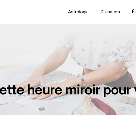
Astrologie
Divination
É
ette heure miroir pour