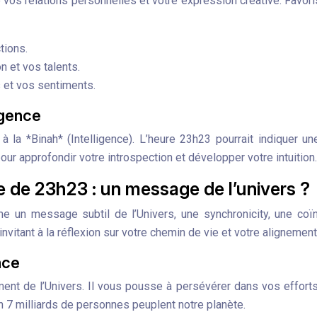
e vos relations personnelles et votre expression créative. Favor
tions.
n et vos talents.
 et vos sentiments.
igence
 la *Binah* (Intelligence). L’heure 23h23 pourrait indiquer un
ur approfondir votre introspection et développer votre intuition.
ve de 23h23 : un message de l’univers ?
 un message subtil de l’Univers, une synchronicity, une coïnc
invitant à la réflexion sur votre chemin de vie et votre alignemen
nce
nt de l’Univers. Il vous pousse à persévérer dans vos efforts, à
on 7 milliards de personnes peuplent notre planète.