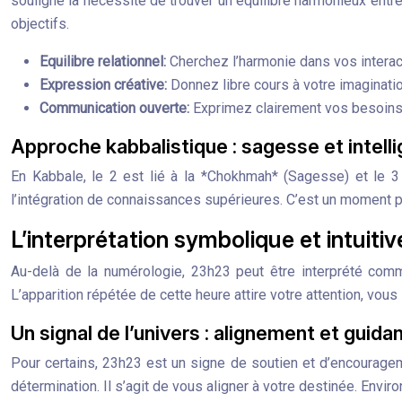
souligne la nécessité de trouver un équilibre harmonieux entr
objectifs.
Equilibre relationnel:
Cherchez l’harmonie dans vos interac
Expression créative:
Donnez libre cours à votre imaginatio
Communication ouverte:
Exprimez clairement vos besoins
Approche kabbalistique : sagesse et intell
En Kabbale, le 2 est lié à la *Chokhmah* (Sagesse) et le 3 à
l’intégration de connaissances supérieures. C’est un moment po
L’interprétation symbolique et intuiti
Au-delà de la numérologie, 23h23 peut être interprété comme
L’apparition répétée de cette heure attire votre attention, vous 
Un signal de l’univers : alignement et guida
Pour certains, 23h23 est un signe de soutien et d’encourageme
détermination. Il s’agit de vous aligner à votre destinée. Envir