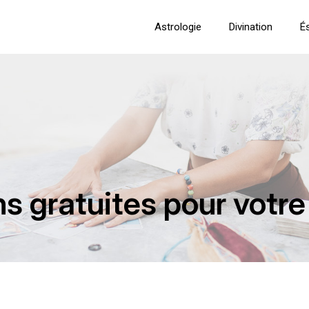
Astrologie
Divination
É
ns gratuites pour votr