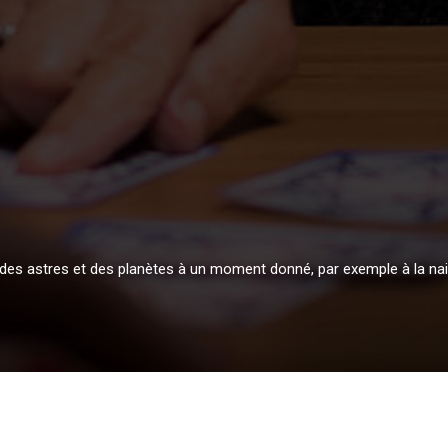
es des astres et des planètes à un moment donné, par exemple à la n
Quand on se laisse tenter par une consultation de voyance ?
Plan du site