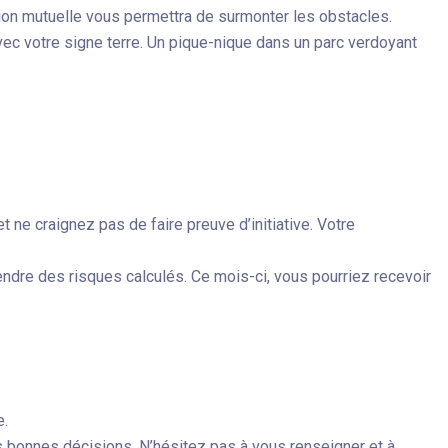
nsion mutuelle vous permettra de surmonter les obstacles.
avec votre signe terre. Un pique-nique dans un parc verdoyant
 ne craignez pas de faire preuve d’initiative. Votre
rendre des risques calculés. Ce mois-ci, vous pourriez recevoir
e.
es bonnes décisions. N’hésitez pas à vous renseigner et à